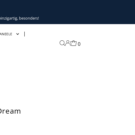
inzigartig, besonders!
ANEELE
0
 Dream