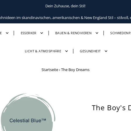
Dein Zuhause, dein Stil!
ideen im skandinavischen, amerikanischen & New England Stil – stilvoll, e
E
ESSERKER
BAUEN & RENOVIEREN
SCHWEDENP
LICHT & ATMOSPHÄRE
GESUNDHEIT
Startseite
›
The Boy Dreams
The Boy's