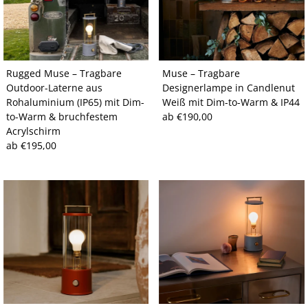
Rugged Muse – Tragbare
Muse – Tragbare
Outdoor-Laterne aus
Designerlampe in Candlenut
Rohaluminium (IP65) mit Dim-
Weiß mit Dim-to-Warm & IP44
to-Warm & bruchfestem
Regulärer
ab €190,00
Acrylschirm
Preis
Regulärer
ab €195,00
Preis