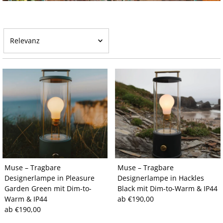
Relevanz
Ausgewählt
Am relevantesten
meistverkauft
Alphabetisch, A-Z
Alphabetisch, Z-A
Preis, niedrig nach hoch
Preis, hoch nach niedrig
Muse – Tragbare
Muse – Tragbare
Datum, alt zu neu
Designerlampe in Pleasure
Designerlampe in Hackles
Datum, neu zu alt
Garden Green mit Dim-to-
Black mit Dim-to-Warm & IP44
Warm & IP44
Regulärer
ab €190,00
Regulärer
ab €190,00
Preis
Preis