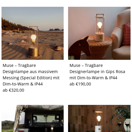
Muse – Tragbare
Muse – Tragbare
Designlampe aus massivem
Designerlampe in Gips Rosa
Messing (Special Edition) mit
mit Dim-to-Warm & IP44
Dim-to-Warm & IP44
Regulärer
ab €190,00
Regulärer
ab €320,00
Preis
Preis