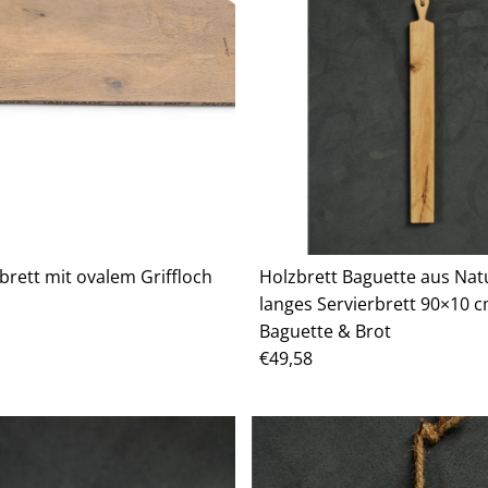
rett mit ovalem Griffloch
Holzbrett Baguette aus Nat
langes Servierbrett 90×10 c
Baguette & Brot
Regulärer
€49,58
Preis