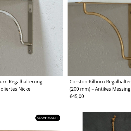
burn Regalhalterung
Corston-Kilburn Regalhalte
oliertes Nickel
(200 mm) – Antikes Messing
Regulärer
€45,00
Preis
AUSVERKAUFT