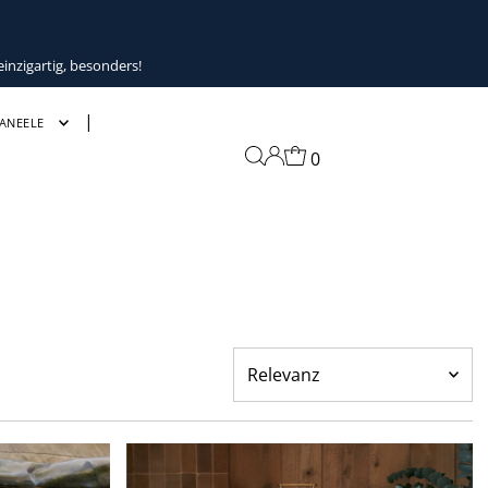
inzigartig, besonders!
ANEELE
0
Relevanz
Ausgewählt
Am relevantesten