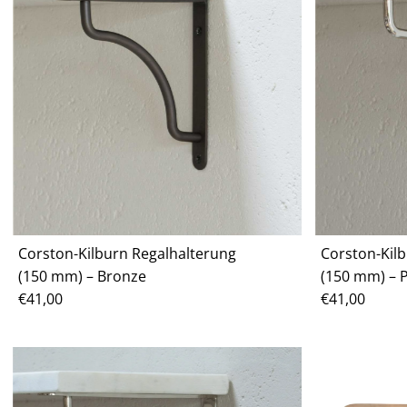
Corston-Kilburn Regalhalterung
Corston-Kil
(150 mm) – Bronze
(150 mm) – P
Regulärer
€41,00
Regulärer
€41,00
Preis
Preis