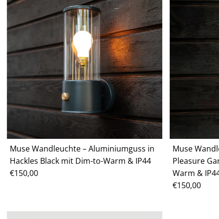
Muse Wandleuchte – Aluminiumguss in
Muse Wandle
Hackles Black mit Dim-to-Warm & IP44
Pleasure Ga
Regulärer
€150,00
Warm & IP4
Preis
Regulärer
€150,00
Preis