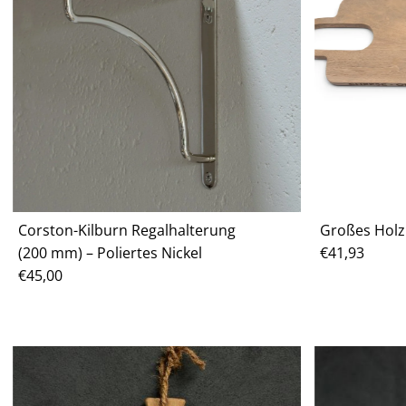
Corston-Kilburn Regalhalterung
Großes Holzb
(200 mm) – Poliertes Nickel
Regulärer
€41,93
Regulärer
€45,00
Preis
Preis