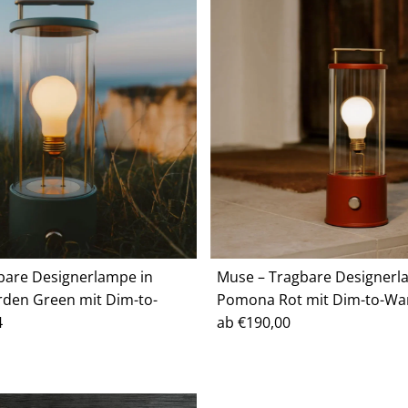
bare Designerlampe in
Muse – Tragbare Designerl
rden Green mit Dim-to-
Pomona Rot mit Dim-to-Wa
4
Regulärer
ab €190,00
Preis