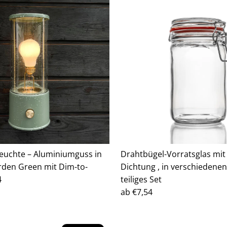
uchte – Aluminiumguss in
Drahtbügel-Vorratsglas mit
rden Green mit Dim-to-
Dichtung , in verschiedenen
4
teiliges Set
Regulärer
ab €7,54
Preis