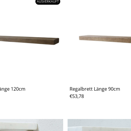
AUSVERKAUFT
Länge 120cm
Regalbrett Länge 90cm
Regulärer
€53,78
Preis