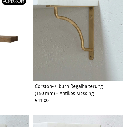
AUSVERKAUFT
Corston-Kilburn Regalhalterung
(150 mm) – Antikes Messing
Regulärer
€41,00
Preis