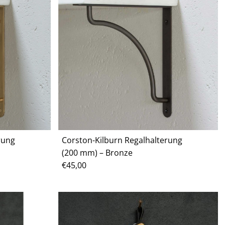
rung
Corston-Kilburn Regalhalterung
(200 mm) – Bronze
Regulärer
€45,00
Preis