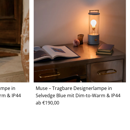
ampe in
Muse – Tragbare Designerlampe in
rm & IP44
Selvedge Blue mit Dim-to-Warm & IP44
Regulärer
ab €190,00
Preis