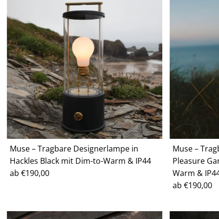
Muse – Tragbare Designerlampe in
Muse – Trag
Hackles Black mit Dim-to-Warm & IP44
Pleasure Ga
Regulärer
ab €190,00
Warm & IP4
Preis
Regulärer
ab €190,00
Preis