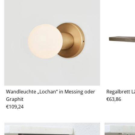
Wandleuchte „Lochan“ in Messing oder
Regalbrett 
Graphit
Regulärer
€63,86
Regulärer
€109,24
Preis
Preis