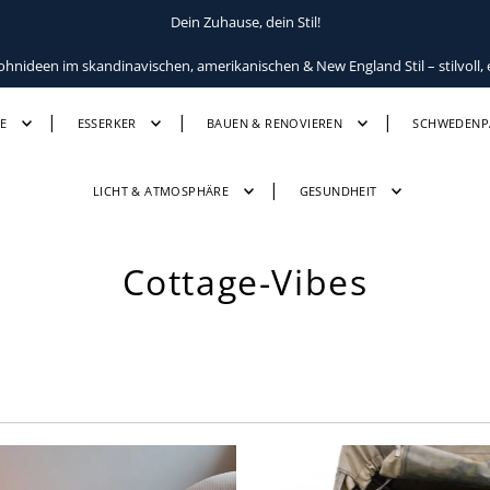
Dein Zuhause, dein Stil!
ideen im skandinavischen, amerikanischen & New England Stil – stilvoll, e
E
ESSERKER
BAUEN & RENOVIEREN
SCHWEDENP
LICHT & ATMOSPHÄRE
GESUNDHEIT
Cottage-Vibes