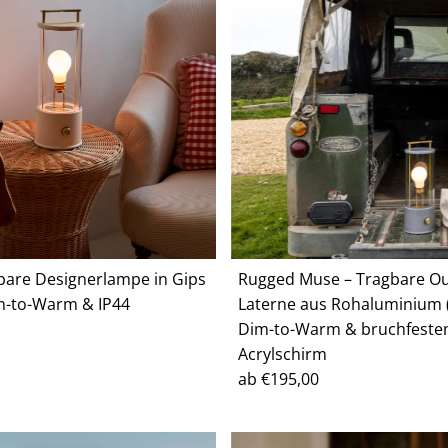
bare Designerlampe in Gips
Rugged Muse – Tragbare O
m-to-Warm & IP44
Laterne aus Rohaluminium (
Dim-to-Warm & bruchfest
Acrylschirm
Regulärer
ab €195,00
Preis