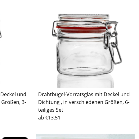
 Deckel und
Drahtbügel-Vorratsglas mit Deckel und
 Größen, 3-
Dichtung , in verschiedenen Größen, 6-
teiliges Set
Regulärer
ab €13,51
Preis