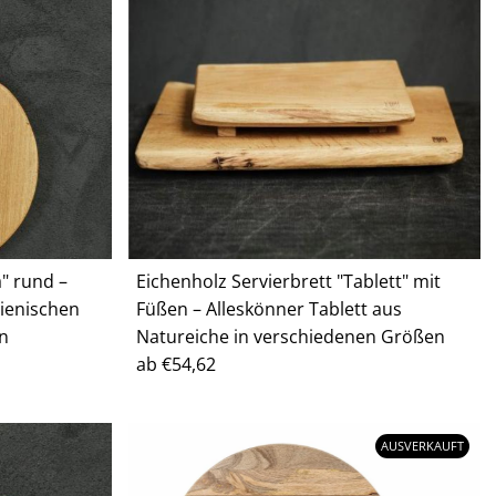
a" rund –
Eichenholz Servierbrett "Tablett" mit
lienischen
Füßen – Alleskönner Tablett aus
en
Natureiche in verschiedenen Größen
Regulärer
ab €54,62
Preis
AUSVERKAUFT