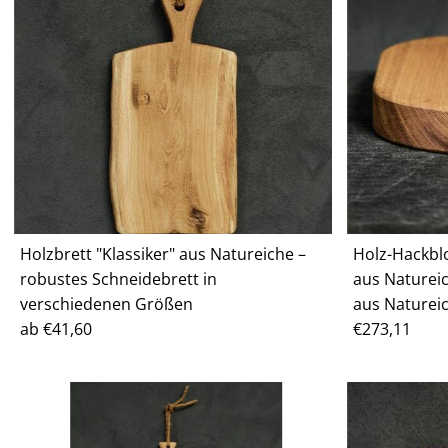
Holzbrett "Klassiker" aus Natureiche –
Holz-Hackbl
robustes Schneidebrett in
aus Naturei
verschiedenen Größen
aus Natureic
Regulärer
ab €41,60
Regulärer
€273,11
Preis
Preis