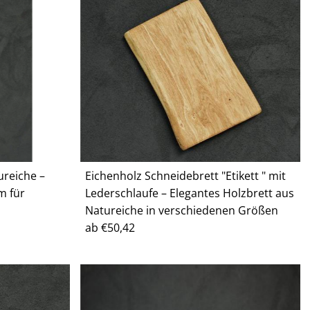
ureiche –
Eichenholz Schneidebrett "Etikett " mit
m für
Lederschlaufe – Elegantes Holzbrett aus
Natureiche in verschiedenen Größen
Regulärer
ab €50,42
Preis