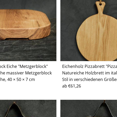
ock Eiche "Metzgerblock"
Eichenholz Pizzabrett "Pizz
che massiver Metzgerblock
Natureiche Holzbrett im ita
he, 40 × 50 × 7 cm
Stil in verschiedenen Größ
Regulärer
ab €61,26
Preis