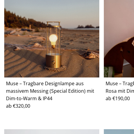
Muse – Tragbare Designlampe aus
Muse – Trag
massivem Messing (Special Edition) mit
Rosa mit Di
Dim-to-Warm & IP44
Regulärer
ab €190,00
Regulärer
ab €320,00
Preis
Preis