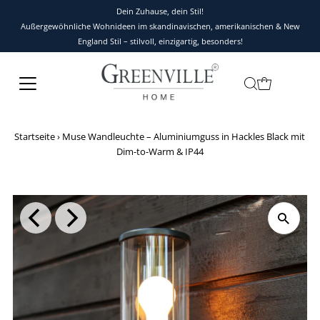
Dein Zuhause, dein Stil!
Außergewöhnliche Wohnideen im skandinavischen, amerikanischen & New
England Stil – stilvoll, einzigartig, besonders!
Startseite
›
Muse Wandleuchte – Aluminiumguss in Hackles Black mit
Dim-to-Warm & IP44