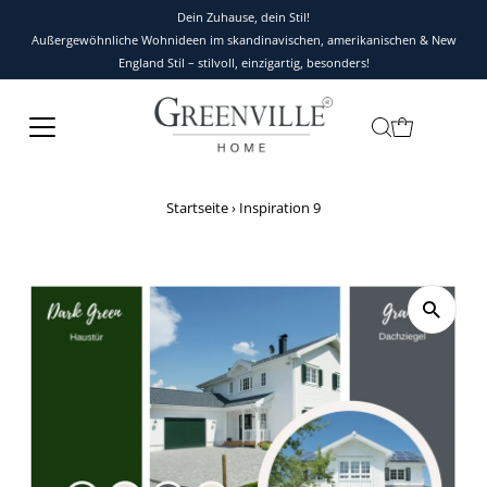
Dein Zuhause, dein Stil!
Außergewöhnliche Wohnideen im skandinavischen, amerikanischen & New
England Stil – stilvoll, einzigartig, besonders!
Startseite
›
Inspiration 9