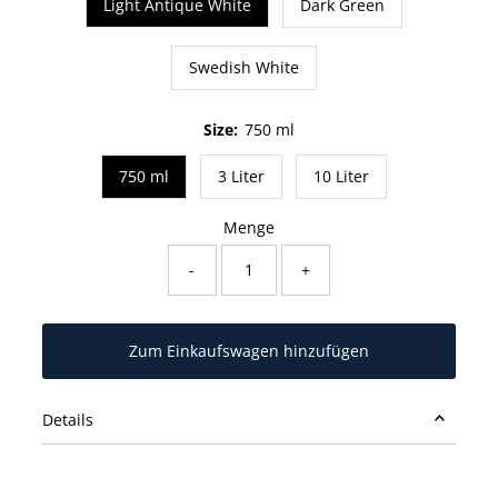
Light Antique White
Dark Green
Swedish White
Size:
750 ml
750 ml
3 Liter
10 Liter
Menge
-
+
Details