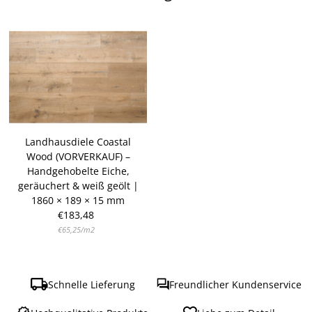
Landhausdiele Coastal
Wood (VORVERKAUF) –
Handgehobelte Eiche,
geräuchert & weiß geölt |
1860 × 189 × 15 mm
€183,48
Regulärer
Preis
Stückpreis
pro
€65,25
/
m2
Schnelle Lieferung
Freundlicher Kundenservice