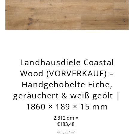
Landhausdiele Coastal
Wood (VORVERKAUF) –
Handgehobelte Eiche,
geräuchert & weiß geölt |
1860 × 189 × 15 mm
2,812 qm =
Verkaufseinheit
€183,48
Regulärer
Preis
Stückpreis
pro
€65,25
/
m2