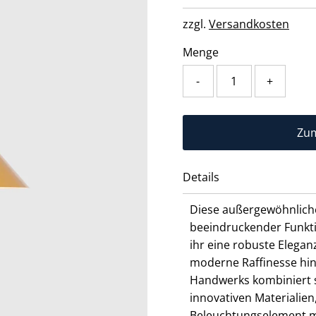
Preis
zzgl.
Versandkosten
Menge
-
+
Details
Diese außergewöhnlich
beeindruckender Funkti
ihr eine robuste Elega
moderne Raffinesse hinz
Handwerks kombiniert si
innovativen Materialien
Beleuchtungselement m