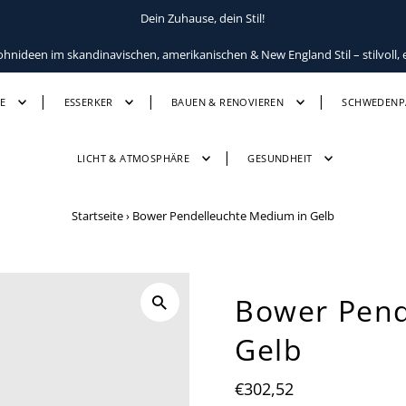
Dein Zuhause, dein Stil!
ideen im skandinavischen, amerikanischen & New England Stil – stilvoll, e
E
ESSERKER
BAUEN & RENOVIEREN
SCHWEDENP
LICHT & ATMOSPHÄRE
GESUNDHEIT
Startseite
›
Bower Pendelleuchte Medium in Gelb
Bower Pend
Gelb
Regulärer
€302,52