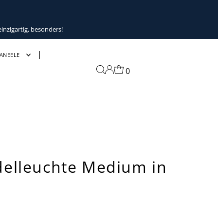
inzigartig, besonders!
ANEELE
0
elleuchte Medium in