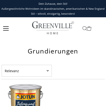
Dein Zuhause, dein Stil!
Außergewöhnliche Wohnideen im skandinavischen, amerikanischen & New England
Stil – stilvoll, einzigartig, besonders!
Grundierungen
Relevanz
Ausgewählt
Am relevantesten
meistverkauft
Alphabetisch, A-Z