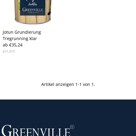
Alphabetisch, Z-A
Preis, niedrig nach hoch
Preis, hoch nach niedrig
Jotun Grundierung
Datum, alt zu neu
Tregrunning klar
Datum, neu zu alt
Regulärer
ab €35,24
Preis
Stückpreis
pro
€31,81
/
l
Artikel anzeigen 1-1 von 1.